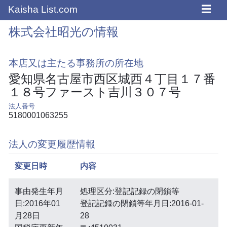
☰
Kaisha List.com
株式会社昭光の情報
本店又は主たる事務所の所在地
愛知県名古屋市西区城西４丁目１７番
１８号ファースト吉川３０７号
法人番号
5180001063255
法人の変更履歴情報
変更日時
内容
事由発生年月
処理区分:登記記録の閉鎖等
日:2016年01
登記記録の閉鎖等年月日:2016-01-
月28日
28