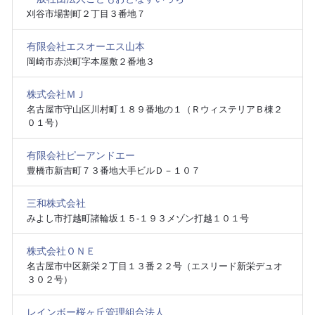
刈谷市場割町２丁目３番地７
有限会社エスオーエス山本
岡崎市赤渋町字本屋敷２番地３
株式会社ＭＪ
名古屋市守山区川村町１８９番地の１（ＲウィステリアＢ棟２
０１号）
有限会社ピーアンドエー
豊橋市新吉町７３番地大手ビルＤ－１０７
三和株式会社
みよし市打越町諸輪坂１５‐１９３メゾン打越１０１号
株式会社ＯＮＥ
名古屋市中区新栄２丁目１３番２２号（エスリード新栄デュオ
３０２号）
レインボー桜ヶ丘管理組合法人