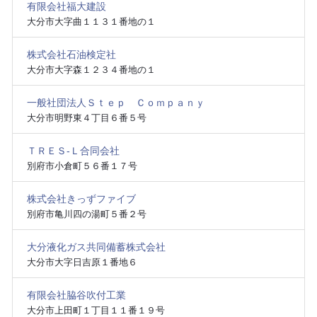
有限会社福大建設
大分市大字曲１１３１番地の１
株式会社石油検定社
大分市大字森１２３４番地の１
一般社団法人Ｓｔｅｐ Ｃｏｍｐａｎｙ
大分市明野東４丁目６番５号
ＴＲＥＳ‐Ｌ合同会社
別府市小倉町５６番１７号
株式会社きっずファイブ
別府市亀川四の湯町５番２号
大分液化ガス共同備蓄株式会社
大分市大字日吉原１番地６
有限会社脇谷吹付工業
大分市上田町１丁目１１番１９号