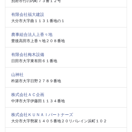
別府市竹の内町７３番１２号
有限会社福大建設
大分市大字曲１１３１番地の１
農事組合法人上香々地
豊後高田市上香々地２０８番地
有限会社梅木設備
日田市大字東有田６１番地
山神社
杵築市大字日野２７８９番地
株式会社ＡＣ企画
中津市大字伊藤田１１３４番地
株式会社ＫＵＮＡＩパートナーズ
大分市大字勢家１４０５番地２０リバレイン浜町１０２