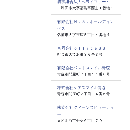
農事組合法人ヘライファーム
十和田市大字藤島字西山１番地１
有限会社Ｎ．Ｓ．ホールディン
グス
弘前市大字末広５丁目４番地４
合同会社ｏｆｆｉｃｅ８８
むつ市大湊浜町３６番３号
有限会社ベストスマイル青森
青森市問屋町２丁目１４番６号
株式会社ケアスマイル青森
青森市問屋町２丁目１４番６号
株式会社クィーンズビューティ
ー
五所川原市中央６丁目７０