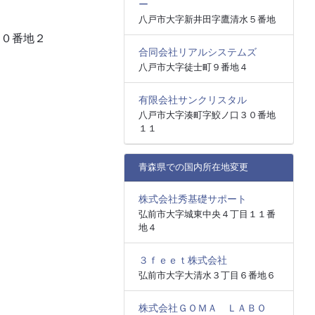
ー
八戸市大字新井田字鷹清水５番地
３０番地２
合同会社リアルシステムズ
八戸市大字徒士町９番地４
有限会社サンクリスタル
八戸市大字湊町字鮫ノ口３０番地
１１
青森県での国内所在地変更
株式会社秀基礎サポート
弘前市大字城東中央４丁目１１番
地４
３ｆｅｅｔ株式会社
弘前市大字大清水３丁目６番地６
株式会社ＧＯＭＡ ＬＡＢＯ