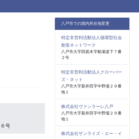
八戸市での国内所在地変更
特定非営利活動法人循環型社会
創造ネットワーク
八戸市大字田面木字船場道下７番
２号
特定非営利活動法人クローバー
ズ・ネット
八戸市大字新井田字中野場２９番
地１
株式会社ヴァンラーレ八戸
八戸市大字新井田字中野場２９番
地１
番６号
株式会社サンライズ・エー・イ