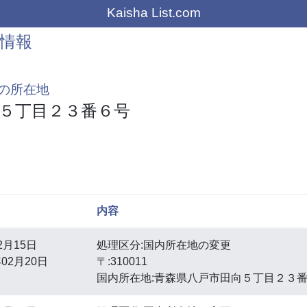
Kaisha List.com
情報
の所在地
５丁目２３番６号
内容
2月15日
処理区分:国内所在地の変更
02月20日
〒:310011
国内所在地:青森県八戸市田向５丁目２３