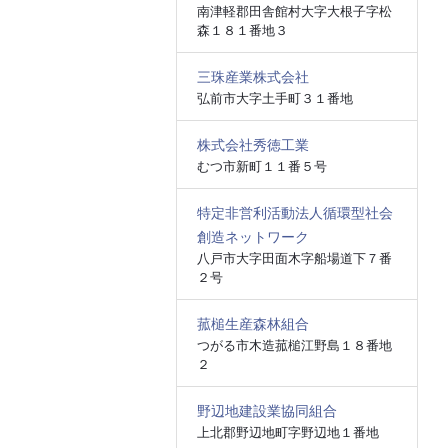
南津軽郡田舎館村大字大根子字松
森１８１番地３
三珠産業株式会社
弘前市大字土手町３１番地
株式会社秀徳工業
むつ市新町１１番５号
特定非営利活動法人循環型社会
創造ネットワーク
八戸市大字田面木字船場道下７番
２号
菰槌生産森林組合
つがる市木造菰槌江野島１８番地
２
野辺地建設業協同組合
上北郡野辺地町字野辺地１番地