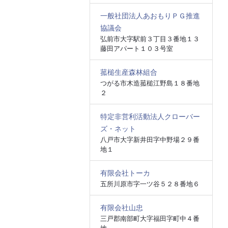
一般社団法人あおもりＰＧ推進
協議会
弘前市大字駅前３丁目３番地１３
藤田アパート１０３号室
菰槌生産森林組合
つがる市木造菰槌江野島１８番地
２
特定非営利活動法人クローバー
ズ・ネット
八戸市大字新井田字中野場２９番
地１
有限会社トーカ
五所川原市字一ツ谷５２８番地６
有限会社山忠
三戸郡南部町大字福田字町中４番