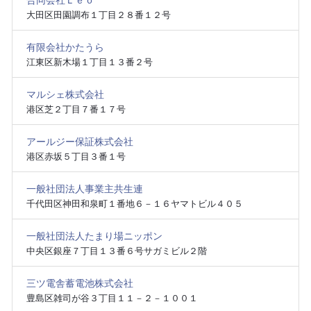
合同会社Ｌｅｏ
大田区田園調布１丁目２８番１２号
有限会社かたうら
江東区新木場１丁目１３番２号
マルシェ株式会社
港区芝２丁目７番１７号
アールジー保証株式会社
港区赤坂５丁目３番１号
一般社団法人事業主共生連
千代田区神田和泉町１番地６－１６ヤマトビル４０５
一般社団法人たまり場ニッポン
中央区銀座７丁目１３番６号サガミビル２階
三ツ電舎蓄電池株式会社
豊島区雑司が谷３丁目１１－２－１００１