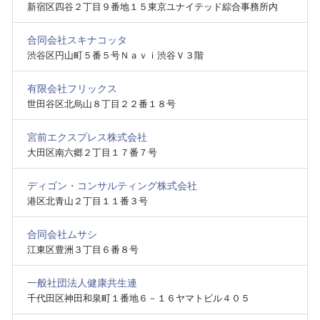
新宿区四谷２丁目９番地１５東京ユナイテッド綜合事務所内
合同会社スキナコッタ
渋谷区円山町５番５号Ｎａｖｉ渋谷Ｖ３階
有限会社フリックス
世田谷区北烏山８丁目２２番１８号
宮前エクスプレス株式会社
大田区南六郷２丁目１７番７号
ディゴン・コンサルティング株式会社
港区北青山２丁目１１番３号
合同会社ムサシ
江東区豊洲３丁目６番８号
一般社団法人健康共生連
千代田区神田和泉町１番地６－１６ヤマトビル４０５