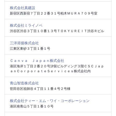
株式会社真建設
新宿区西新宿７丁目２２番３１号柏木ＭＵＲＡ７０９号室
株式会社ミライノベ
渋谷区渋谷３丁目１０番１３号ＴＯＫＹＵＲＥＩＴ渋谷Ｒビル
三洋溶接株式会社
江東区東砂３丁目１番１号
Ｃａｎｖａ Ｊａｐａｎ株式会社
港区海岸１丁目２番２０号汐留ビルディング３階ＣＳＣＪａｐ
ａｎＣｏｒｐｏｒａｔｅＳｅｒｖｉｃｅｓ株式会社内
青山智造株式会社
世田谷区祖師谷４丁目１１番４号２号棟
株式会社ティー・エム・ワイ・コーポレーション
港区南青山５丁目１番１０号