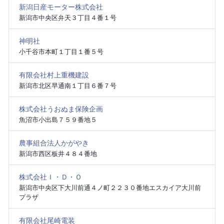
新潟日産モーター株式会社
新潟市中央区弁天３丁目４番１号
神明社
小千谷市本町１丁目１番５号
有限会社村上重機建設
新潟市北区早通南１丁目６番７号
株式会社うおぬま保険企画
魚沼市小出島７５９番地５
農事組合法人かがやき
新潟市西区板井４８４番地
株式会社Ｉ・Ｄ・Ｏ
新潟市中央区下大川前通４ノ町２２３０番地エスカイア大川前
プラザ
有限会社尾崎電装