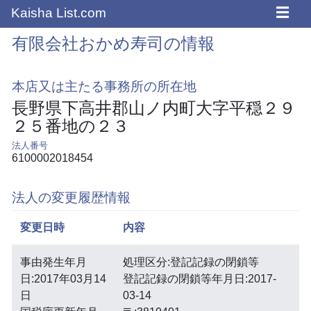
☰
Kaisha List.com
有限会社おかめ寿司の情報
本店又は主たる事務所の所在地
長野県下高井郡山ノ内町大字平穏２９
２５番地の２３
法人番号
6100002018454
法人の変更履歴情報
変更日時
内容
事由発生年月
処理区分:登記記録の閉鎖等
日:2017年03月14
登記記録の閉鎖等年月日:2017-
日
03-14