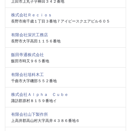
上田市上丸子字棒田３４２番地
株式会社Ｒｅｃｉｏｓ
長野市南千歳１丁目３番地７アイビースクエアビル６０５
有限会社深沢工務店
長野市大字高田１１５６番地
飯田帝通株式会社
飯田市時又９６５番地
有限会社埴科木工
千曲市大字磯部５５２番地
株式会社Ａｌｐｈａ Ｃｕｂｅ
諏訪郡原村８１５９番地イ
有限会社山下製作所
上高井郡高山村大字高井４３８６番地６