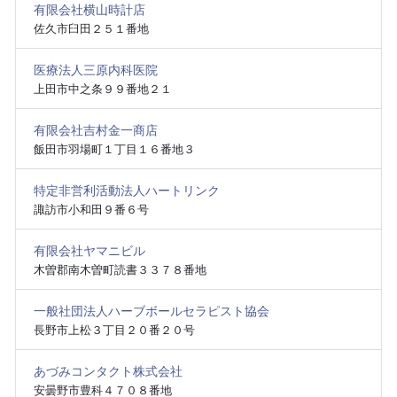
有限会社横山時計店
佐久市臼田２５１番地
医療法人三原内科医院
上田市中之条９９番地２１
有限会社吉村金一商店
飯田市羽場町１丁目１６番地３
特定非営利活動法人ハートリンク
諏訪市小和田９番６号
有限会社ヤマニビル
木曽郡南木曽町読書３３７８番地
一般社団法人ハーブボールセラピスト協会
長野市上松３丁目２０番２０号
あづみコンタクト株式会社
安曇野市豊科４７０８番地