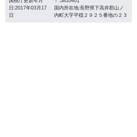
国税庁更新年月
〒:3810401
日:2017年03月17
国内所在地:長野県下高井郡山ノ
日
内町大字平穏２９２５番地の２３