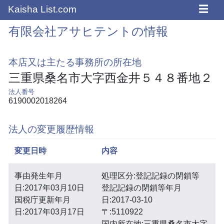
☰
Kaisha List.com
有限会社アサヒテントの情報
本店又は主たる事務所の所在地
三重県桑名市大字西金井５４８番地２
法人番号
6190002018264
法人の変更履歴情報
変更日時
内容
事由発生年月
処理区分:登記記録の閉鎖等
日:2017年03月10日
登記記録の閉鎖等年月
国税庁更新年月
日:2017-03-10
日:2017年03月17日
〒:5110922
国内所在地:三重県桑名市大字