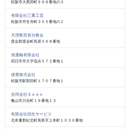
松阪市大黒田町６９８番地の３
有限会社三重工芸
松阪市丹生寺町３０５番地の２
天理教宮長分教会
度会郡度会町長原５６８番地
旭運輸有限会社
四日市市大字塩浜５７２番地１
億豊株式会社
松阪市駅部田町１７０７番地１
合同会社Ｓｅｅｋ
亀山市川合町１６番地１３
有限会社回生サービス
北牟婁郡紀北町長島字上本町１０３０番地