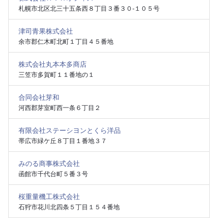
札幌市北区北三十五条西８丁目３番３０‐１０５号
津司青果株式会社
余市郡仁木町北町１丁目４５番地
株式会社丸本本多商店
三笠市多賀町１１番地の１
合同会社芽和
河西郡芽室町西一条６丁目２
有限会社ステーシヨンとくら洋品
帯広市緑ケ丘８丁目１番地３７
みのる商事株式会社
函館市千代台町５番３号
桜重量機工株式会社
石狩市花川北四条５丁目１５４番地