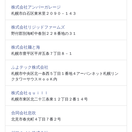
株式会社アンバーガレージ
札幌市白石区東米里２０９０－１４３
株式会社リジッドファームズ
野付郡別海町中春別２２８番地の３１
株式会社麺と海
札幌市豊平区平岸五条７丁目８－１
ふよテック株式会社
札幌市中央区北一条西５丁目１番地４アーバンネット札幌リン
クタワーサウスＨｏｏＫ内
株式会社ｑｕｉｌｌ
札幌市東区北二十三条東１２丁目２番１４号
合同会社息吹
北見市春光町４丁目７番２号