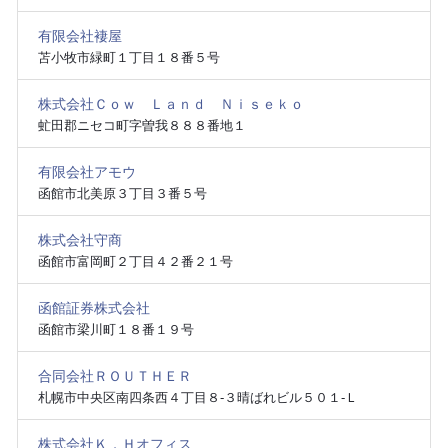
有限会社褄屋
苫小牧市緑町１丁目１８番５号
株式会社Ｃｏｗ Ｌａｎｄ Ｎｉｓｅｋｏ
虻田郡ニセコ町字曽我８８８番地１
有限会社アモウ
函館市北美原３丁目３番５号
株式会社守商
函館市富岡町２丁目４２番２１号
函館証券株式会社
函館市梁川町１８番１９号
合同会社ＲＯＵＴＨＥＲ
札幌市中央区南四条西４丁目８‐３晴ばれビル５０１‐Ｌ
株式会社Ｋ．Ｈオフィス