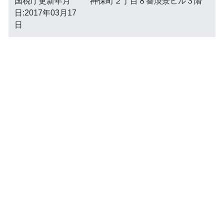
国税庁更新年月
神保町２丁目８番淡景ビル３階
日:2017年03月17
日