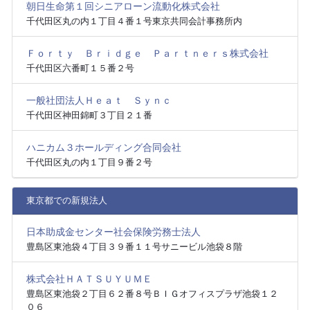
朝日生命第１回シニアローン流動化株式会社
千代田区丸の内１丁目４番１号東京共同会計事務所内
Ｆｏｒｔｙ Ｂｒｉｄｇｅ Ｐａｒｔｎｅｒｓ株式会社
千代田区六番町１５番２号
一般社団法人Ｈｅａｔ Ｓｙｎｃ
千代田区神田錦町３丁目２１番
ハニカム３ホールディング合同会社
千代田区丸の内１丁目９番２号
東京都での新規法人
日本助成金センター社会保険労務士法人
豊島区東池袋４丁目３９番１１号サニービル池袋８階
株式会社ＨＡＴＳＵＹＵＭＥ
豊島区東池袋２丁目６２番８号ＢＩＧオフィスプラザ池袋１２
０６