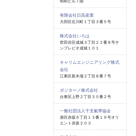
明和ビル７階
有限会社日高産業
大田区石川町１丁目３番５号
株式会社いろは
世田谷区成城３丁目２２番８号サ
ンプレビオ成城１０１
キャリムエンジニアリング株式
会社
江東区新木場２丁目８番７号
ポジターノ株式会社
台東区上野２丁目３０番２号
一般社団法人干支氣學協会
港区赤坂６丁目１３番１９号オリ
エント赤坂２０３