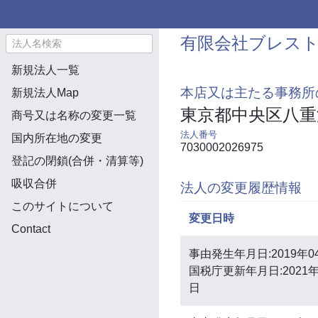
有限会社ブレス
新規法人一覧
本店又は主たる事務所
新規法人Map
東京都中央区八重
商号又は名称の変更一覧
法人番号
国内所在地の変更
7030002026975
登記の閉鎖(合併・清算等)
吸収合併
法人の変更履歴情報
このサイトについて
変更日時
Contact
事由発生年月日:2019年0
国税庁更新年月日:2021年
日