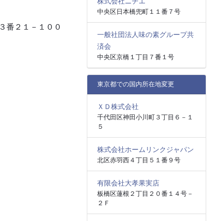
株式会社ニチエ
中央区日本橋兜町１１番７号
１３番２１－１００
一般社団法人味の素グループ共
済会
中央区京橋１丁目７番１号
東京都での国内所在地変更
ＸＤ株式会社
千代田区神田小川町３丁目６－１
５
株式会社ホームリンクジャパン
北区赤羽西４丁目５１番９号
有限会社大孝果実店
板橋区蓮根２丁目２０番１４号－
２Ｆ