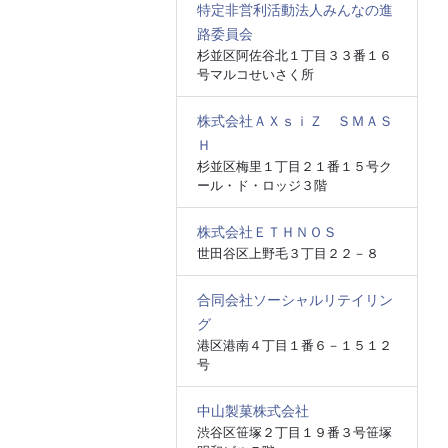
特定非営利活動法人みんなの進
路委員会
杉並区阿佐谷北１丁目３３番１６
号マルコせいさく所
株式会社ＡＸｓｉＺ ＳＭＡＳ
Ｈ
杉並区梅里１丁目２１番１５号ク
ール・ド・ロッジ３階
株式会社ＥＴＨＮＯＳ
世田谷区上野毛３丁目２２－８
合同会社ソーシャルリテイリン
グ
港区港南４丁目１番６－１５１２
号
中山製菓株式会社
渋谷区笹塚２丁目１９番３号笹塚