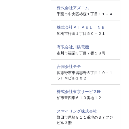
株式会社アズコム
千葉市中央区椿森１丁目１１－４
株式会社ＰＩＰＥＬＩＮＥ
船橋市行田１丁目５０－２１
有限会社川橋電機
市川市福栄３丁目７番１８号
合同会社テテ
習志野市東習志野５丁目１９－１
５ＦＭビル１０２
株式会社東京サービス匠
柏市豊四季６１０番地１２
スマイリング株式会社
野田市尾崎８１１番地の３７フジ
ビル３階