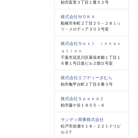
柏市富里３丁目１番５２号
株式会社ＭＯＫＡ
船橋市本町２丁目２０－２８ミッ
ツ・メロディア３０３号室
株式会社Ｎｅｘｔ ｉｎｎｏｖ
ａｔｉｏｎ
千葉市花見川区幕張本郷１丁目１
６番１号日進ビル２階Ｄ号室
株式会社エフディーきむら
柏市亀甲台町２丁目８番３号
株式会社Ｓｐｅｅｄ２
柏市藤ケ谷１８０５－６
サンディ商事株式会社
松戸市岩瀬６１８－２２ミドリビ
ル２Ｆ