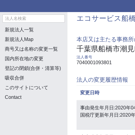
エコサービス船
新規法人一覧
本店又は主たる事務所
新規法人Map
千葉県船橋市潮見
商号又は名称の変更一覧
法人番号
国内所在地の変更
7040001093801
登記の閉鎖(合併・清算等)
吸収合併
法人の変更履歴情報
このサイトについて
変更日時
Contact
事由発生年月日:2020年0
国税庁更新年月日:2020年