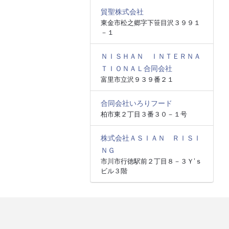
貿聖株式会社
東金市松之郷字下笹目沢３９９１
－１
ＮＩＳＨＡＮ ＩＮＴＥＲＮＡ
ＴＩＯＮＡＬ合同会社
富里市立沢９３９番２１
合同会社いろりフード
柏市東２丁目３番３０－１号
株式会社ＡＳＩＡＮ ＲＩＳＩ
ＮＧ
市川市行徳駅前２丁目８－３Ｙ’ｓ
ビル３階