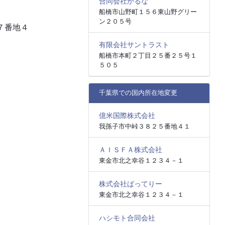
合同会社かるな
船橋市山野町１５６東山野グリー
ン２０５号
７番地４
有限会社サントラスト
船橋市本町２丁目２５番２５号１
５０５
千葉県での国内所在地変更
億米国際株式会社
我孫子市中峠３８２５番地４１
ＡＩＳＦＡ株式会社
東金市北之幸谷１２３４－１
株式会社ばってりー
東金市北之幸谷１２３４－１
ハシモト合同会社