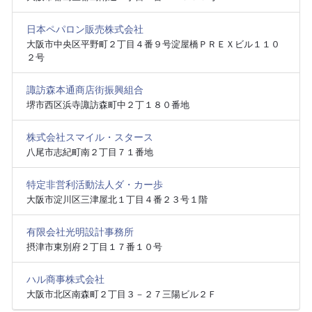
日本ペパロン販売株式会社
大阪市中央区平野町２丁目４番９号淀屋橋ＰＲＥＸビル１１０
２号
諏訪森本通商店街振興組合
堺市西区浜寺諏訪森町中２丁１８０番地
株式会社スマイル・スタース
八尾市志紀町南２丁目７１番地
特定非営利活動法人ダ・カー歩
大阪市淀川区三津屋北１丁目４番２３号１階
有限会社光明設計事務所
摂津市東別府２丁目１７番１０号
ハル商事株式会社
大阪市北区南森町２丁目３－２７三陽ビル２Ｆ