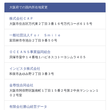
大阪府での国内所在地変更
株式会社ＣＡＰ
大阪市住吉区万代東２丁目３番１６号万代コーポ６１５号
一般社団法人Ｆｏｒ Ｓｍｉｌｅ
富田林市寺池台２丁目９番５０号
ＯＣＥＡＮＳ事業協同組合
貝塚市畠中１４番地１ハピネスコトーヨシムラ４０５
インビスタ株式会社
和泉市あゆみ野２丁目３番３号
金尊悦合同会社
大阪市阿倍野区阪南町１丁目１５番２号第２中央マンション１
０２号室
有限会社勝山経営データ