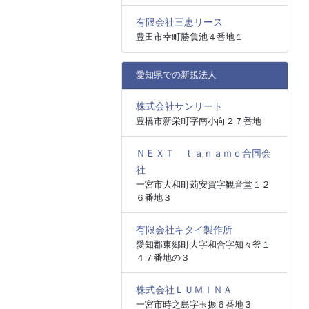
有限会社三恵リース
豊田市幸町勝負池４番地１
愛知県での新規法人
株式会社サンリート
豊橋市新栄町字南小向２７番地
ＮＥＸＴ ｔａｎａｍｏ合同会
社
一宮市大和町苅安賀字観音堂１２
６番地３
有限会社キタイ製作所
愛知郡東郷町大字和合字知々釜１
４７番地の３
株式会社ＬＵＭＩＮＡ
一宮市時之島字玉振６番地３