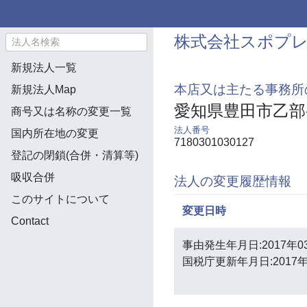
株式会社スポプ
新規法人一覧
本店又は主たる事務所
新規法人Map
愛知県豊田市乙部
商号又は名称の変更一覧
法人番号
国内所在地の変更
7180301030127
登記の閉鎖(合併・清算等)
吸収合併
法人の変更履歴情報
このサイトについて
変更日時
Contact
事由発生年月日:2017年0
国税庁更新年月日:2017年