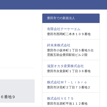
豊田市での新規法人
有限会社テーケーエム
豊田市西岡町二本木１０９番地
絆未来株式会社
豊田市小坂本町１丁目５番地５出
雲殿互助会豊田駅前ビル２階
滋賀オカタ産業株式会社
豊田市永覚新町１丁目３６番地
株式会社ＭＴ－Ｌｉｂｒｏ
豊田市汐見町２丁目７３番地２
１６番地９
株式会社ＶＥＴＳ
豊田市吉原町平池１１２番地