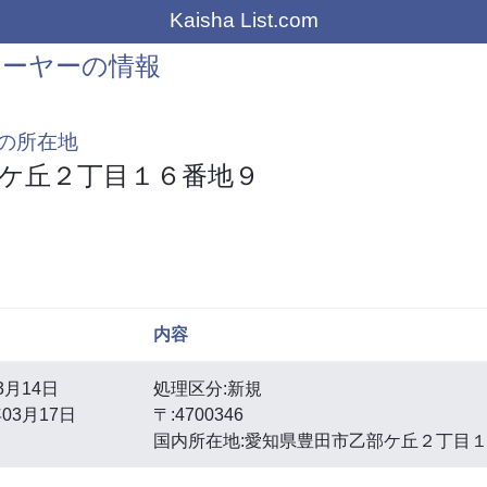
Kaisha List.com
レーヤーの情報
の所在地
ケ丘２丁目１６番地９
内容
3月14日
処理区分:新規
03月17日
〒:4700346
国内所在地:愛知県豊田市乙部ケ丘２丁目