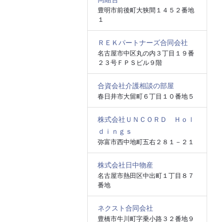
豊明市前後町大狭間１４５２番地
１
ＲＥＫパートナーズ合同会社
名古屋市中区丸の内３丁目１９番
２３号ＦＰＳビル９階
合資会社介護相談の部屋
春日井市大留町６丁目１０番地５
株式会社ＵＮＣＯＲＤ Ｈｏｌ
ｄｉｎｇｓ
弥富市西中地町五右２８１－２１
株式会社日中物産
名古屋市熱田区中出町１丁目８７
番地
ネクスト合同会社
豊橋市牛川町字乗小路３２番地９