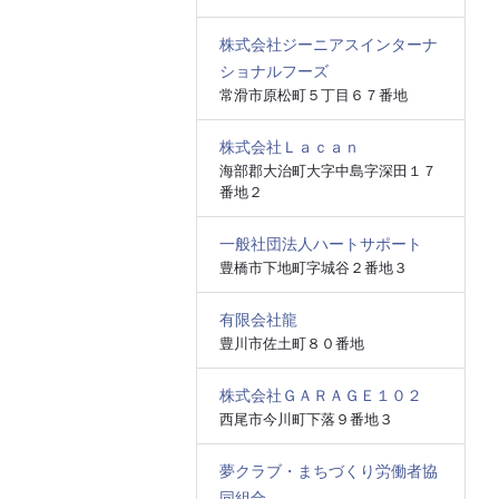
株式会社ジーニアスインターナ
ショナルフーズ
常滑市原松町５丁目６７番地
株式会社Ｌａｃａｎ
海部郡大治町大字中島字深田１７
番地２
一般社団法人ハートサポート
豊橋市下地町字城谷２番地３
有限会社龍
豊川市佐土町８０番地
株式会社ＧＡＲＡＧＥ１０２
西尾市今川町下落９番地３
夢クラブ・まちづくり労働者協
同組合