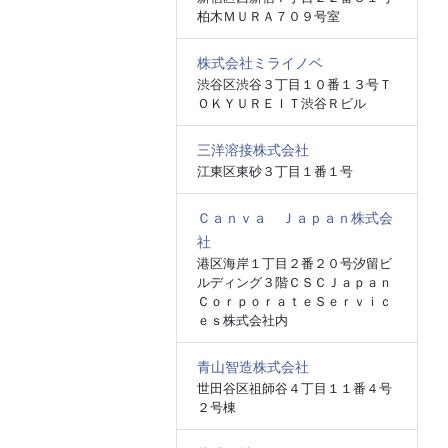
柏木ＭＵＲＡ７０９号室
株式会社ミライノベ
渋谷区渋谷３丁目１０番１３号Ｔ
ＯＫＹＵＲＥＩＴ渋谷Ｒビル
三洋溶接株式会社
江東区東砂３丁目１番１号
Ｃａｎｖａ Ｊａｐａｎ株式会
社
港区海岸１丁目２番２０号汐留ビ
ルディング３階ＣＳＣＪａｐａｎ
ＣｏｒｐｏｒａｔｅＳｅｒｖｉｃ
ｅｓ株式会社内
青山智造株式会社
世田谷区祖師谷４丁目１１番４号
２号棟