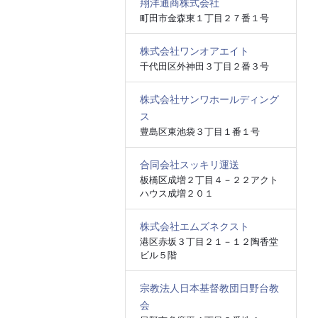
翔洋通商株式会社
町田市金森東１丁目２７番１号
株式会社ワンオアエイト
千代田区外神田３丁目２番３号
株式会社サンワホールディング
ス
豊島区東池袋３丁目１番１号
合同会社スッキリ運送
板橋区成増２丁目４－２２アクト
ハウス成増２０１
株式会社エムズネクスト
港区赤坂３丁目２１－１２陶香堂
ビル５階
宗教法人日本基督教団日野台教
会