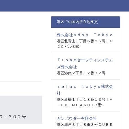
港区での国内所在地変更
株式会社ｈｄｓｐ Ｔｏｋｙｏ
港区北青山３丁目６番２５号３６
２５ビル３階
Ｔｒｏａｘセーフティシステム
ズ株式会社
港区港南２丁目１２番３２号
ｒｅｌａｘ ｔｏｋｙｏ株式会
社
港区新橋１丁目１８番１３号ＩＭ
－ＳＨＩＭＢＡＳＨＩ３階
０－３０２号
ガンパウダー有限会社
港区海岸３丁目８番３号ＣＵＢＥ