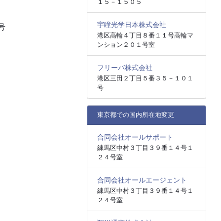
１５－１５０５
宇瞳光学日本株式会社
号
港区高輪４丁目８番１１号高輪マ
ンション２０１号室
フリーバ株式会社
港区三田２丁目５番３５－１０１
号
東京都での国内所在地変更
合同会社オールサポート
練馬区中村３丁目３９番１４号１
２４号室
合同会社オールエージェント
練馬区中村３丁目３９番１４号１
２４号室