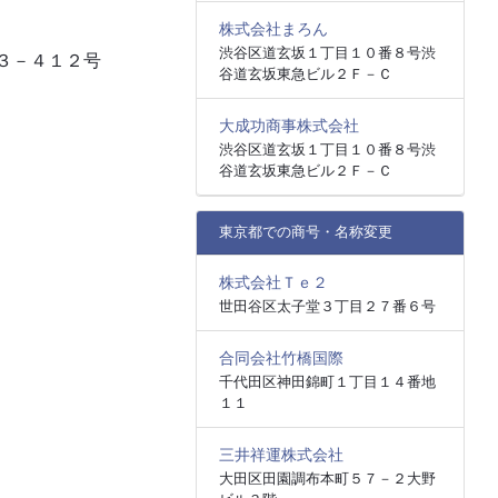
株式会社まろん
渋谷区道玄坂１丁目１０番８号渋
３－４１２号
谷道玄坂東急ビル２Ｆ－Ｃ
大成功商事株式会社
渋谷区道玄坂１丁目１０番８号渋
谷道玄坂東急ビル２Ｆ－Ｃ
東京都での商号・名称変更
株式会社Ｔｅ２
世田谷区太子堂３丁目２７番６号
合同会社竹橋国際
千代田区神田錦町１丁目１４番地
１１
三井祥運株式会社
大田区田園調布本町５７－２大野