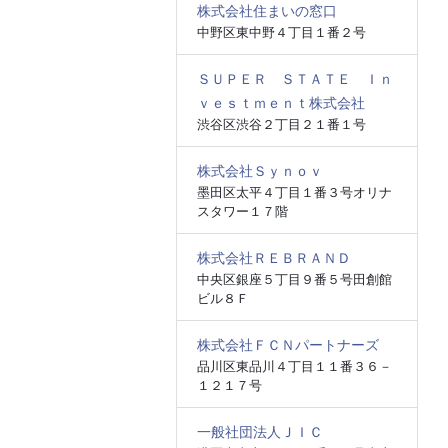
株式会社住まいの窓口
中野区東中野４丁目１番２号
ＳＵＰＥＲ ＳＴＡＴＥ Ｉｎ
ｖｅｓｔｍｅｎｔ株式会社
渋谷区渋谷２丁目２１番１号
株式会社Ｓｙｎｏｖ
墨田区太平４丁目１番３号オリナ
スタワー１７階
株式会社ＲＥＢＲＡＮＤ
中央区銀座５丁目９番５号田創館
ビル８Ｆ
株式会社ＦＣＮパートナーズ
品川区東品川４丁目１１番３６－
１２１７号
一般社団法人ＪＩＣ