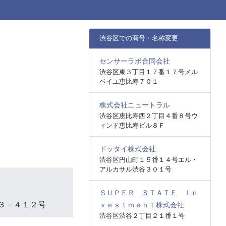
渋谷区での商号・名称変更
センサーラボ合同会社
渋谷区東３丁目１７番１７号メル
ベイユ恵比寿７０１
株式会社ニュートラル
渋谷区恵比寿西２丁目４番８号ウ
ィンド恵比寿ビル８Ｆ
ドッタイ株式会社
渋谷区円山町１５番１４号エル・
アルカサル渋谷３０１号
ＳＵＰＥＲ ＳＴＡＴＥ Ｉｎ
３－４１２号
ｖｅｓｔｍｅｎｔ株式会社
渋谷区渋谷２丁目２１番１号