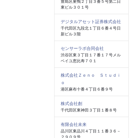
豊島区巣鴨２丁目３番５号第二日
東ビル３０１号
デジタルアセット証券株式会社
千代田区九段北１丁目６番４号日
新ビル３階
センサーラボ合同会社
渋谷区東３丁目１７番１７号メル
ベイユ恵比寿７０１
株式会社Ｚｅｎｏ Ｓｔｕｄｉ
ｏ
港区麻布十番４丁目６番９号
株式会社創
千代田区東神田３丁目１番８号
有限会社未来
品川区東品川４丁目１１番３６－
２９０９号