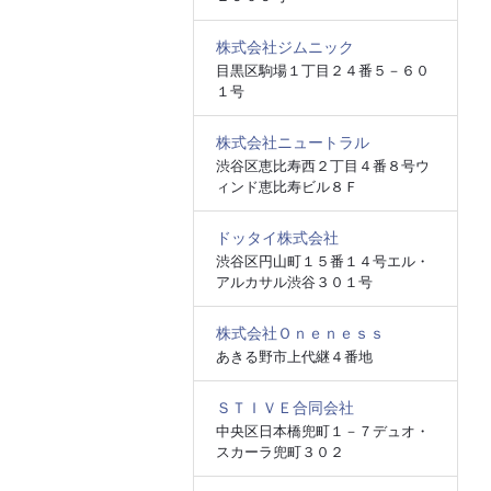
株式会社ジムニック
目黒区駒場１丁目２４番５－６０
１号
株式会社ニュートラル
渋谷区恵比寿西２丁目４番８号ウ
ィンド恵比寿ビル８Ｆ
ドッタイ株式会社
渋谷区円山町１５番１４号エル・
アルカサル渋谷３０１号
株式会社Ｏｎｅｎｅｓｓ
あきる野市上代継４番地
ＳＴＩＶＥ合同会社
中央区日本橋兜町１－７デュオ・
スカーラ兜町３０２