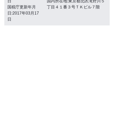
日
国内所在地:東京都北区滝野川５
国税庁更新年月
丁目４１番３号ＴＫビル７階
日:2017年03月17
日