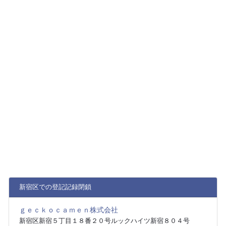
新宿区での登記記録閉鎖
ｇｅｃｋｏｃａｍｅｎ株式会社
新宿区新宿５丁目１８番２０号ルックハイツ新宿８０４号