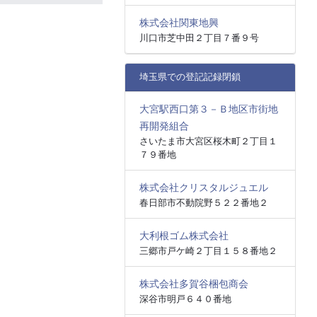
株式会社関東地興
川口市芝中田２丁目７番９号
埼玉県での登記記録閉鎖
大宮駅西口第３－Ｂ地区市街地
再開発組合
さいたま市大宮区桜木町２丁目１
７９番地
株式会社クリスタルジュエル
春日部市不動院野５２２番地２
大利根ゴム株式会社
三郷市戸ケ崎２丁目１５８番地２
株式会社多賀谷梱包商会
深谷市明戸６４０番地