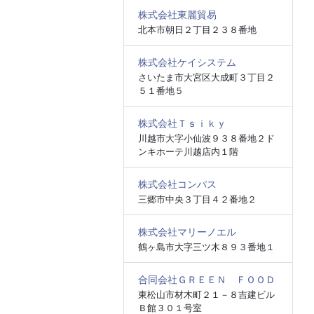
株式会社東麗貿易
北本市朝日２丁目２３８番地
株式会社ケイシステム
さいたま市大宮区大成町３丁目２
５１番地５
株式会社Ｔｓｉｋｙ
川越市大字小仙波９３８番地２ド
ンキホーテ川越店内１階
株式会社コンパス
三郷市中央３丁目４２番地２
株式会社マリーノエル
鶴ヶ島市大字三ツ木８９３番地１
合同会社ＧＲＥＥＮ ＦＯＯＤ
東松山市材木町２１－８吉建ビル
Ｂ館３０１号室