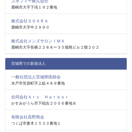
スポフィー株式会社
鹿嶋市大字下塙１９２番地
株式会社ＳＯＡＲＡ
鹿嶋市大字中２９９０
株式会社メンズサロンＩＭＡ
鹿嶋市大字長栖２２８８ー３５畑尾ビル２階２０２
茨城県での新規法人
一般社団法人茨城県医師会
水戸市笠原町字上組４８９番地
合同会社Ａｒｃ Ｈａｒｂｏｒ
かすみがうら市下稲吉２０５６番地８
有限会社高野商会
つくば市妻木１５３３番地１