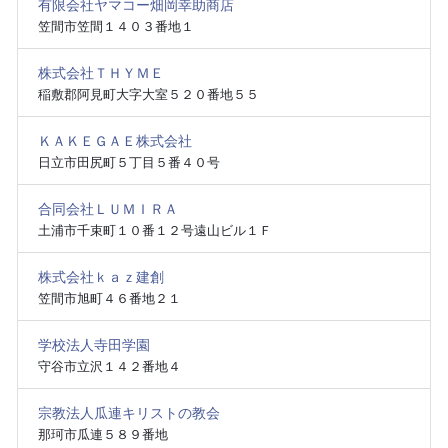
有限会社ヤマコー畑岡幸助商店
笠間市笠間１４０３番地１
株式会社ＴＨＹＭＥ
稲敷郡阿見町大字大室５２０番地５５
ＫＡＫＥＧＡＥ株式会社
日立市田尻町５丁目５番４０号
合同会社ＬＵＭＩＲＡ
土浦市千束町１０番１２号遠山ビル１Ｆ
株式会社ｋａｚ建創
笠間市旭町４６番地２１
学校法人寺田学園
守谷市立沢１４２番地４
宗教法人瓜連キリストの教会
那珂市瓜連５８９番地