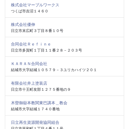
株式会社マーブルワークス
つくば市吉沼１４６０
株式会社優伸
日立市末広町３丁目８番１０号
合同会社Ｒｅｆｉｎｅ
日立市多賀町１丁目１１番２８－２０３号
ＫＡＲＡＮ合同会社
結城市大字結城１０５７９－３ユリカハイツ２０１
有限会社井上塗装店
日立市十王町友部１２７５番地の９
木曽御嶽本教関東巴講本＿教会
結城市大字結城１７４０番地
日立再生資源開発協同組合
日立市平和町１丁目４番１１号