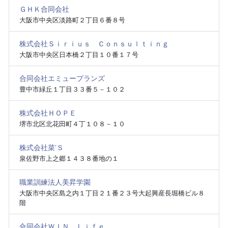
ＧＨＫ合同会社
大阪市中央区淡路町２丁目６番８号
株式会社Ｓｉｒｉｕｓ Ｃｏｎｓｕｌｔｉｎｇ
大阪市中央区日本橋２丁目１０番１７号
合同会社エミュープランズ
豊中市緑丘１丁目３３番５－１０２
株式会社ＨＯＰＥ
堺市北区北花田町４丁１０８－１０
株式会社菜’Ｓ
泉佐野市上之郷１４３８番地の１
職業訓練法人美昇学園
大阪市中央区島之内１丁目２１番２３号大起興産長堀橋ビル８
階
合同会社ＷＩＮ Ｌｉｆｅ