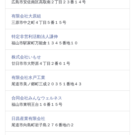
広島市安佐南区高取南２丁目２３番１４号
有限会社大原組
三原市中之町４丁目５番１５号
特定非営利活動法人謙伸
福山市駅家町万能倉１３４５番地１０
株式会社いもせ
廿日市市大野原４丁目２番６１号
有限会社水戸工業
尾道市美ノ郷町三成２０３５１番地４３
合同会社みんなウェルネス
福山市東明王台１６番１５号
日昌産業有限会社
尾道市向島町岩子島２７６番地の２