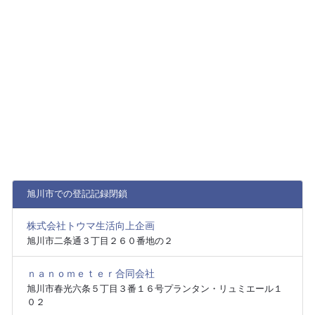
旭川市での登記記録閉鎖
株式会社トウマ生活向上企画
旭川市二条通３丁目２６０番地の２
ｎａｎｏｍｅｔｅｒ合同会社
旭川市春光六条５丁目３番１６号プランタン・リュミエール１
０２