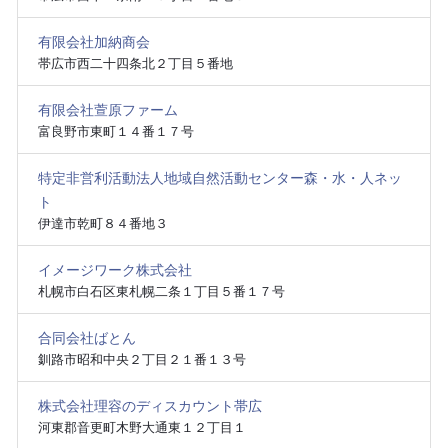
有限会社加納商会
帯広市西二十四条北２丁目５番地
有限会社萱原ファーム
富良野市東町１４番１７号
特定非営利活動法人地域自然活動センター森・水・人ネッ
ト
伊達市乾町８４番地３
イメージワーク株式会社
札幌市白石区東札幌二条１丁目５番１７号
合同会社ばとん
釧路市昭和中央２丁目２１番１３号
株式会社理容のディスカウント帯広
河東郡音更町木野大通東１２丁目１