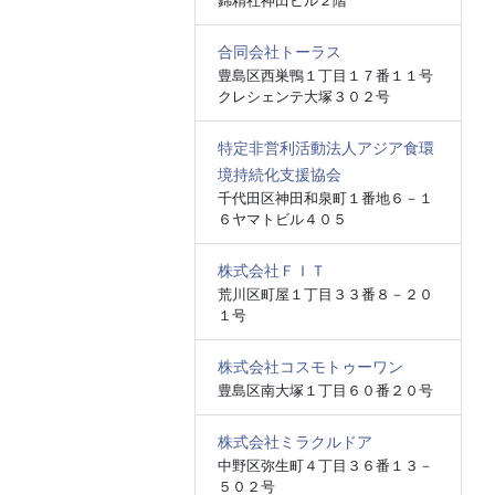
錦精社神田ビル２階
合同会社トーラス
豊島区西巣鴨１丁目１７番１１号
クレシェンテ大塚３０２号
特定非営利活動法人アジア食環
境持続化支援協会
千代田区神田和泉町１番地６－１
６ヤマトビル４０５
株式会社ＦＩＴ
荒川区町屋１丁目３３番８－２０
１号
株式会社コスモトゥーワン
豊島区南大塚１丁目６０番２０号
株式会社ミラクルドア
中野区弥生町４丁目３６番１３－
５０２号