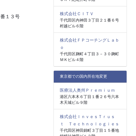
株式会社ＣＩＴＶ
４番１３号
千代田区内神田３丁目２１番６号
村越ビル６階
株式会社ＦＰコーチングＬａｂ
ｏ
千代田区麹町４丁目３－３０麹町
ＭＫビル４階
東京都での国内所在地変更
医療法人奥州Ｐｒｅｍｉｕｍ
港区六本木６丁目１番２６号六本
木天城ビル９階
株式会社ＩｎｖｅｓＴｒｕｓ
ｔ Ｔｅｃｈｎｏｌｏｇｉｅｓ
千代田区神田錦町３丁目１５番地