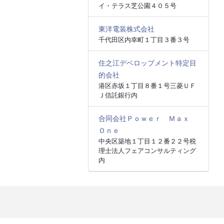
イ・テラス芝公園４０５号
東洋電装株式会社
千代田区内幸町１丁目３番３号
住之江デベロップメント特定目
的会社
港区赤坂１丁目８番１号三菱ＵＦ
Ｊ信託銀行内
合同会社Ｐｏｗｅｒ Ｍａｘ
Ｏｎｅ
中央区築地１丁目１２番２２号税
理士法人フェアコンサルティング
内