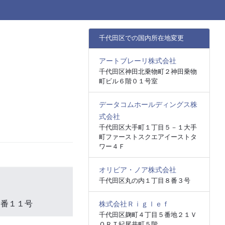
千代田区での国内所在地変更
アートブレーリ株式会社
千代田区神田北乗物町２神田乗物
町ビル６階０１号室
データコムホールディングス株
式会社
千代田区大手町１丁目５－１大手
町ファーストスクエアイーストタ
ワー４Ｆ
オリビア・ノア株式会社
千代田区丸の内１丁目８番３号
８番１１号
株式会社Ｒｉｇｌｅｆ
千代田区麹町４丁目５番地２１Ｖ
ＯＲＴ紀尾井町５階