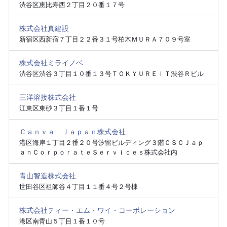
渋谷区恵比寿西２丁目２０番１７号
株式会社真建設
新宿区西新宿７丁目２２番３１号柏木ＭＵＲＡ７０９号室
株式会社ミライノベ
渋谷区渋谷３丁目１０番１３号ＴＯＫＹＵＲＥＩＴ渋谷Ｒビル
三洋溶接株式会社
江東区東砂３丁目１番１号
Ｃａｎｖａ Ｊａｐａｎ株式会社
港区海岸１丁目２番２０号汐留ビルディング３階ＣＳＣＪａｐ
ａｎＣｏｒｐｏｒａｔｅＳｅｒｖｉｃｅｓ株式会社内
青山智造株式会社
世田谷区祖師谷４丁目１１番４号２号棟
株式会社ティー・エム・ワイ・コーポレーション
港区南青山５丁目１番１０号