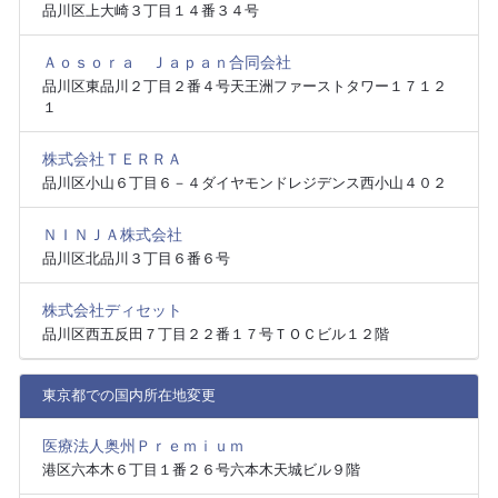
品川区上大崎３丁目１４番３４号
Ａｏｓｏｒａ Ｊａｐａｎ合同会社
品川区東品川２丁目２番４号天王洲ファーストタワー１７１２
１
株式会社ＴＥＲＲＡ
品川区小山６丁目６－４ダイヤモンドレジデンス西小山４０２
ＮＩＮＪＡ株式会社
品川区北品川３丁目６番６号
株式会社ディセット
品川区西五反田７丁目２２番１７号ＴＯＣビル１２階
東京都での国内所在地変更
医療法人奥州Ｐｒｅｍｉｕｍ
港区六本木６丁目１番２６号六本木天城ビル９階