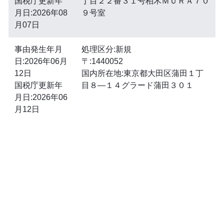
国税庁更新年
丁目２２番３１号柏木ＭＵＲＡ７０
月日:2026年08
９号室
月07日
事由発生年月
処理区分:新規
日:2026年06月
〒:1440052
12日
国内所在地:東京都大田区蒲田１丁
国税庁更新年
目８―１４グラード蒲田３０１
月日:2026年06
月12日