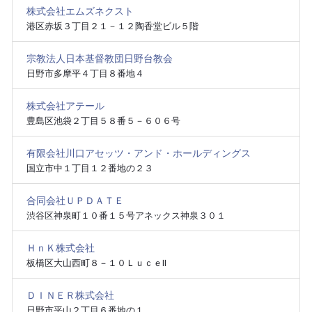
株式会社エムズネクスト
港区赤坂３丁目２１－１２陶香堂ビル５階
宗教法人日本基督教団日野台教会
日野市多摩平４丁目８番地４
株式会社アテール
豊島区池袋２丁目５８番５－６０６号
有限会社川口アセッツ・アンド・ホールディングス
国立市中１丁目１２番地の２３
合同会社ＵＰＤＡＴＥ
渋谷区神泉町１０番１５号アネックス神泉３０１
ＨｎＫ株式会社
板橋区大山西町８－１０ＬｕｃｅⅡ
ＤＩＮＥＲ株式会社
日野市平山２丁目６番地の１