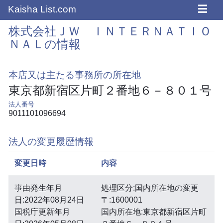
☰
Kaisha List.com
株式会社ＪＷ ＩＮＴＥＲＮＡＴＩＯ
ＮＡＬの情報
本店又は主たる事務所の所在地
東京都新宿区片町２番地６－８０１号
法人番号
9011101096694
法人の変更履歴情報
変更日時
内容
事由発生年月
処理区分:国内所在地の変更
日:2022年08月24日
〒:1600001
国税庁更新年月
国内所在地:東京都新宿区片町