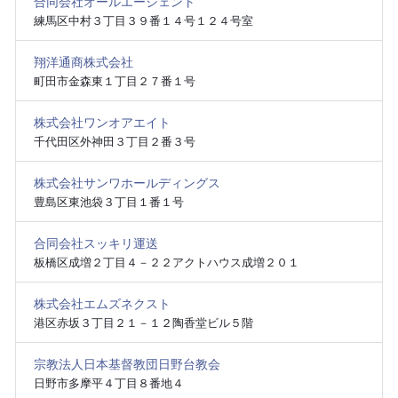
合同会社オールエージェント
練馬区中村３丁目３９番１４号１２４号室
翔洋通商株式会社
町田市金森東１丁目２７番１号
株式会社ワンオアエイト
千代田区外神田３丁目２番３号
株式会社サンワホールディングス
豊島区東池袋３丁目１番１号
合同会社スッキリ運送
板橋区成増２丁目４－２２アクトハウス成増２０１
株式会社エムズネクスト
港区赤坂３丁目２１－１２陶香堂ビル５階
宗教法人日本基督教団日野台教会
日野市多摩平４丁目８番地４