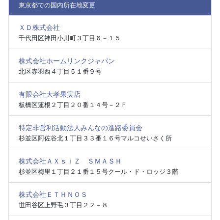
東京都での国内所在地変更
ＸＤ株式会社
千代田区神田小川町３丁目６－１５
株式会社ホームリンクジャパン
北区赤羽西４丁目５１番９号
有限会社大孝果実店
板橋区蓮根２丁目２０番１４号－２Ｆ
特定非営利活動法人みんなの進路委員会
杉並区阿佐谷北１丁目３３番１６号マルコせいさく所
株式会社ＡＸｓｉＺ ＳＭＡＳＨ
杉並区梅里１丁目２１番１５号クール・ド・ロッジ３階
株式会社ＥＴＨＮＯＳ
世田谷区上野毛３丁目２２－８