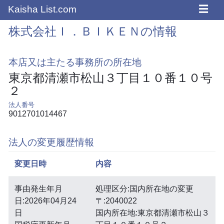
☰
Kaisha List.com
株式会社Ｉ．ＢＩＫＥＮの情報
本店又は主たる事務所の所在地
東京都清瀬市松山３丁目１０番１０号
２
法人番号
9012701014467
法人の変更履歴情報
変更日時
内容
事由発生年月
処理区分:国内所在地の変更
日:2026年04月24
〒:2040022
日
国内所在地:東京都清瀬市松山３