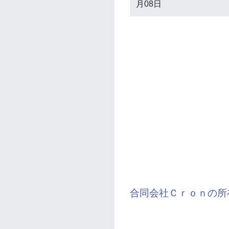
月08日
合同会社Ｃｒｏｎの所