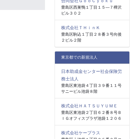
合同会社ＧｏｏＣｙｏｋｕ
豊島区西巣鴨１丁目１５―７樺沢
ビル３０２
株式会社ＴＨｉｎＫ
豊島区駒込１丁目２８番３号向後
２ビル２階
東京都での新規法人
日本助成金センター社会保険労
務士法人
豊島区東池袋４丁目３９番１１号
サニービル池袋８階
株式会社ＨＡＴＳＵＹＵＭＥ
豊島区東池袋２丁目６２番８号Ｂ
ＩＧオフィスプラザ池袋１２０６
株式会社ケープラス