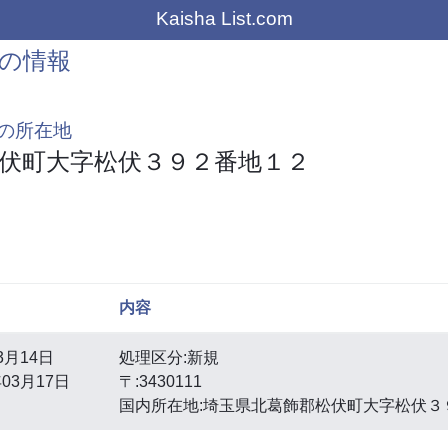
Kaisha List.com
の情報
の所在地
伏町大字松伏３９２番地１２
内容
3月14日
処理区分:新規
03月17日
〒:3430111
国内所在地:埼玉県北葛飾郡松伏町大字松伏３