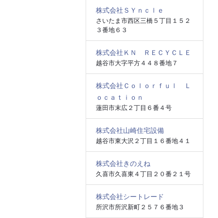
株式会社ＳＹｎｃｌｅ
さいたま市西区三橋５丁目１５２
３番地６３
株式会社ＫＮ ＲＥＣＹＣＬＥ
越谷市大字平方４４８番地７
株式会社Ｃｏｌｏｒｆｕｌ Ｌ
ｏｃａｔｉｏｎ
蓮田市末広２丁目６番４号
株式会社山崎住宅設備
越谷市東大沢２丁目１６番地４１
株式会社きのえね
久喜市久喜東４丁目２０番２１号
株式会社シートレード
所沢市所沢新町２５７６番地３