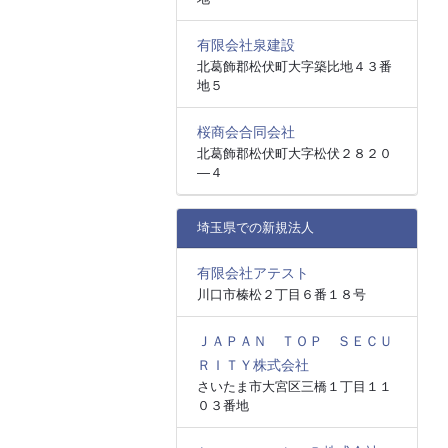
有限会社泉建設
北葛飾郡松伏町大字築比地４３番
地５
桜商会合同会社
北葛飾郡松伏町大字松伏２８２０
―４
埼玉県での新規法人
有限会社アテスト
川口市榛松２丁目６番１８号
ＪＡＰＡＮ ＴＯＰ ＳＥＣＵ
ＲＩＴＹ株式会社
さいたま市大宮区三橋１丁目１１
０３番地