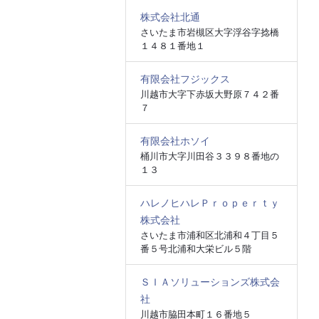
株式会社北通
さいたま市岩槻区大字浮谷字捻橋
１４８１番地１
有限会社フジックス
川越市大字下赤坂大野原７４２番
７
有限会社ホソイ
桶川市大字川田谷３３９８番地の
１３
ハレノヒハレＰｒｏｐｅｒｔｙ
株式会社
さいたま市浦和区北浦和４丁目５
番５号北浦和大栄ビル５階
ＳＩＡソリューションズ株式会
社
川越市脇田本町１６番地５