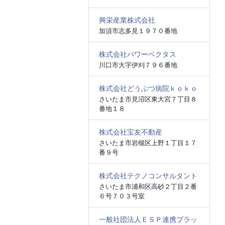
興栄産業株式会社
加須市志多見１９７０番地
株式会社パワーベクタス
川口市大字伊刈７９６番地
株式会社どうぶつ病院ｋｏｋｏ
さいたま市見沼区東大宮７丁目８
番地１８
株式会社宝友不動産
さいたま市岩槻区上野１丁目１７
番９号
株式会社テクノコンサルタント
さいたま市浦和区高砂２丁目２番
６号７０３号室
一般社団法人ＥＳＰ連携プラッ