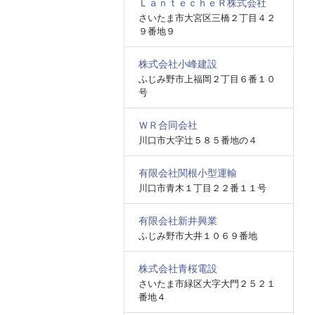
ＬａｎｔｅｃｈｅＲ株式会社
さいたま市大宮区三橋２丁目４２
９番地９
株式会社小峰建設
ふじみ野市上福岡２丁目６番１０
号
ＷＲ合同会社
川口市大字辻５８５番地の４
有限会社関根小型運輸
川口市青木１丁目２２番１１号
有限会社新井興業
ふじみ野市大井１０６９番地
株式会社青桜電設
さいたま市緑区大字大門２５２１
番地４