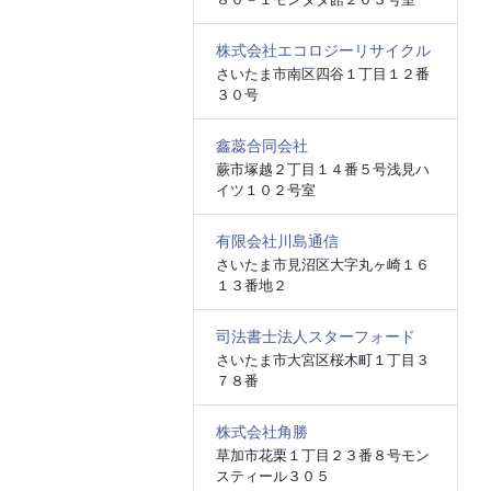
株式会社エコロジーリサイクル
さいたま市南区四谷１丁目１２番
３０号
鑫蕊合同会社
蕨市塚越２丁目１４番５号浅見ハ
イツ１０２号室
有限会社川島通信
さいたま市見沼区大字丸ヶ崎１６
１３番地２
司法書士法人スターフォード
さいたま市大宮区桜木町１丁目３
７８番
株式会社角勝
草加市花栗１丁目２３番８号モン
スティール３０５