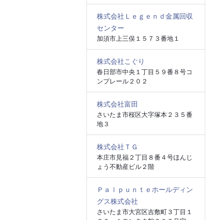
株式会社Ｌｅｇｅｎｄ金属回収
センター
加須市上三俣１５７３番地１
株式会社こぐり
春日部市中央１丁目５９番８号コ
ンプレール２０２
株式会社富田
さいたま市桜区大字塚本２３５番
地３
株式会社ＴＧ
本庄市見福２丁目８番４号ほんじ
ょう不動産ビル２階
Ｐａｌｐｕｎｔｅホールディン
グス株式会社
さいたま市大宮区吉敷町３丁目１