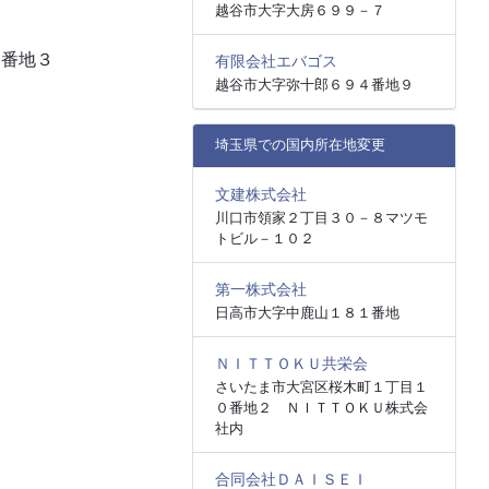
越谷市大字大房６９９－７
７番地３
有限会社エバゴス
越谷市大字弥十郎６９４番地９
埼玉県での国内所在地変更
文建株式会社
川口市領家２丁目３０－８マツモ
トビル－１０２
第一株式会社
日高市大字中鹿山１８１番地
ＮＩＴＴＯＫＵ共栄会
さいたま市大宮区桜木町１丁目１
０番地２ ＮＩＴＴＯＫＵ株式会
社内
合同会社ＤＡＩＳＥＩ