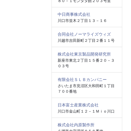
８０－１モンタタ館２０３号室
中日商事株式会社
川口市並木２丁目１３－１６
合同会社ノーマライズウィズ
川越市吉田新町２丁目２番１１号
株式会社東京製品開発研究所
新座市東北２丁目１５番２０－３
０３号
有限会社ＳＬＢカンパニー
さいたま市見沼区大和田町１丁目
７００番地
日本富士産業株式会社
川口市金山町１２－１Ｍｉｏ川口
株式会社内原製作所