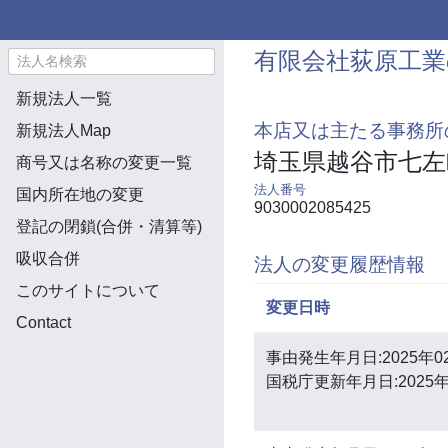
有限会社荻原工業
新規法人一覧
本店又は主たる事務所
新規法人Map
埼玉県越谷市七左
商号又は名称の変更一覧
法人番号
国内所在地の変更
9030002085425
登記の閉鎖(合併・清算等)
吸収合併
法人の変更履歴情報
このサイトについて
変更日時
Contact
事由発生年月日:2025年0
国税庁更新年月日:2025年