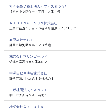
社会保険労務士法人オフィスまつもと
浜松市中央区住吉４丁目１３番９号
ＲＩＳＩＮＧ ＳＵＮ株式会社
三島市徳倉１丁目２０番４号須原ハイツ１０２
有限会社オルト
静岡市駿河区西島５２８番地
株式会社マリンゴールド
焼津市宗高４８０番地の２
中澤自動車塗装株式会社
静岡市清水区堀込８６番地の１
一般社団法人ＫＡＮＫＩ
磐田市大久保５４８番地１
株式会社Ｃｖｏｘｉｓ