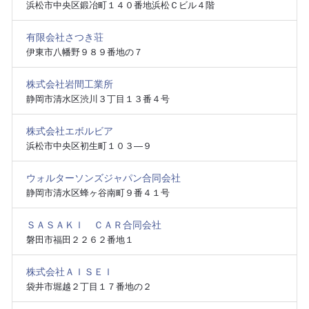
浜松市中央区鍛冶町１４０番地浜松Ｃビル４階
有限会社さつき荘
伊東市八幡野９８９番地の７
株式会社岩間工業所
静岡市清水区渋川３丁目１３番４号
株式会社エボルビア
浜松市中央区初生町１０３―９
ウォルターソンズジャパン合同会社
静岡市清水区蜂ヶ谷南町９番４１号
ＳＡＳＡＫＩ ＣＡＲ合同会社
磐田市福田２２６２番地１
株式会社ＡＩＳＥＩ
袋井市堀越２丁目１７番地の２