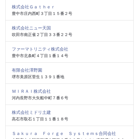
株式会社Ｇａｔｈｅｒ
豊中市庄内西町３丁目１５番２号
株式会社ニュー天国
吹田市南正雀２丁目３３番２２号
ファーマトリニティ株式会社
豊中市北条町４丁目１番１４号
有限会社澤野園
堺市美原区菅生１３９１番地
ＭＩＲＡＩ株式会社
河内長野市大矢船中町７番６号
株式会社ミドリ土建
高石市取石１丁目１１番１８号
Ｓａｋｕｒａ Ｆｏｒｇｅ Ｓｙｓｔｅｍｓ合同会社