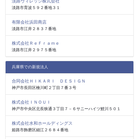
淡路ヴィレッジ株式会社
淡路市育波５９２番地３１
有限会社浜田商店
淡路市江井２８３７番地
株式会社ＲｅＦｒａｍｅ
淡路市江井２９７５番地
兵庫県での新規法人
合同会社ＨＩＫＡＲＩ ＤＥＳＩＧＮ
神戸市長田区檜川町２丁目７番３号
株式会社ＩＮＯＵＩ
神戸市中央区北長狭通３丁目７－６サニーハイツ鯉川５０１
株式会社水和ホールディングス
姫路市飾磨区細江２６８４番地