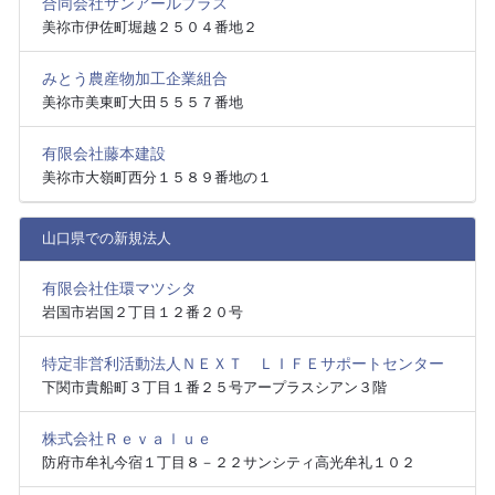
合同会社サンアールプラス
美祢市伊佐町堀越２５０４番地２
みとう農産物加工企業組合
美祢市美東町大田５５５７番地
有限会社藤本建設
美祢市大嶺町西分１５８９番地の１
山口県での新規法人
有限会社住環マツシタ
岩国市岩国２丁目１２番２０号
特定非営利活動法人ＮＥＸＴ ＬＩＦＥサポートセンター
下関市貴船町３丁目１番２５号アープラスシアン３階
株式会社Ｒｅｖａｌｕｅ
防府市牟礼今宿１丁目８－２２サンシティ高光牟礼１０２