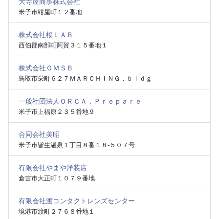
大寺屋商事株式会社
米子市紺屋町１２番地
株式会社桜ＬＡＢ
西伯郡南部町阿賀３１５番地１
株式会社ＯＭＳＢ
鳥取市栄町６２７ＭＡＲＣＨＩＮＧ．ｂｌｄｇ
一般社団法人ＯＲＣＡ．Ｐｒｅｐａｒｅ
米子市上福原２３５番地９
合同会社美昭
米子市皆生温泉１丁目８番１８‐５０７号
有限会社やまや洋装店
倉吉市大正町１０７９番地
有限会社渡コンタクトレンズセンター
境港市渡町２７６８番地１