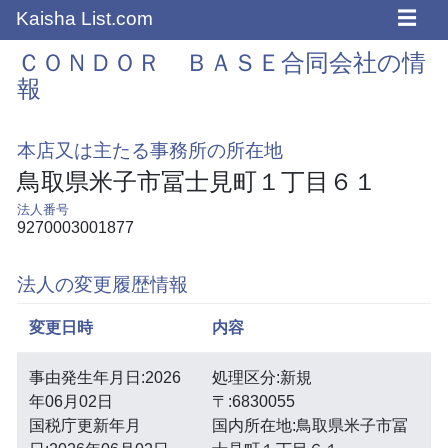
☰
Kaisha List.com
ＣＯＮＤＯＲ ＢＡＳＥ合同会社の情
報
本店又は主たる事務所の所在地
鳥取県米子市冨士見町１丁目６１
法人番号
9270003001877
法人の変更履歴情報
変更日時
内容
事由発生年月日:2026
処理区分:新規
年06月02日
〒:6830055
国税庁更新年月
国内所在地:鳥取県米子市冨