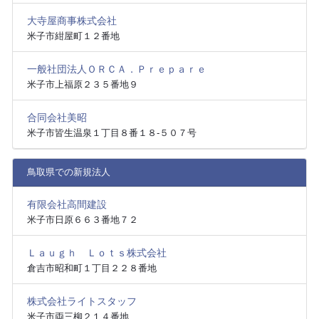
大寺屋商事株式会社
米子市紺屋町１２番地
一般社団法人ＯＲＣＡ．Ｐｒｅｐａｒｅ
米子市上福原２３５番地９
合同会社美昭
米子市皆生温泉１丁目８番１８‐５０７号
鳥取県での新規法人
有限会社高間建設
米子市日原６６３番地７２
Ｌａｕｇｈ Ｌｏｔｓ株式会社
倉吉市昭和町１丁目２２８番地
株式会社ライトスタッフ
米子市両三柳２１４番地