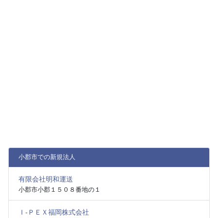
小郡市での新規法人
有限会社明和運送
小郡市小郡１５０８番地の１
Ｉ‐ＰＥＸ福岡株式会社