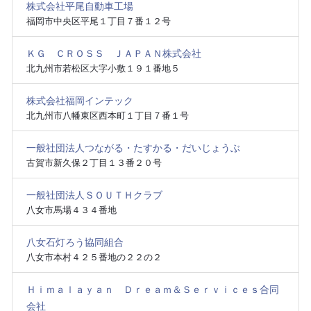
株式会社平尾自動車工場
福岡市中央区平尾１丁目７番１２号
ＫＧ ＣＲＯＳＳ ＪＡＰＡＮ株式会社
北九州市若松区大字小敷１９１番地５
株式会社福岡インテック
北九州市八幡東区西本町１丁目７番１号
一般社団法人つながる・たすかる・だいじょうぶ
古賀市新久保２丁目１３番２０号
一般社団法人ＳＯＵＴＨクラブ
八女市馬場４３４番地
八女石灯ろう協同組合
八女市本村４２５番地の２２の２
Ｈｉｍａｌａｙａｎ Ｄｒｅａｍ＆Ｓｅｒｖｉｃｅｓ合同
会社