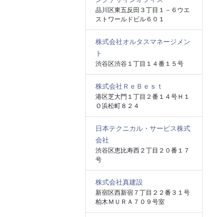
品川区東五反田３丁目１－６ウエ
ストワールドビル６０１
株式会社オルタスマネージメン
ト
渋谷区渋谷１丁目１４番１５号
株式会社ＲｅＢｅｓｔ
港区芝大門１丁目２番１４号Ｈ１
Ｏ浜松町８２４
日本テクニカル・サービス株式
会社
渋谷区恵比寿西２丁目２０番１７
号
株式会社真建設
新宿区西新宿７丁目２２番３１号
柏木ＭＵＲＡ７０９号室