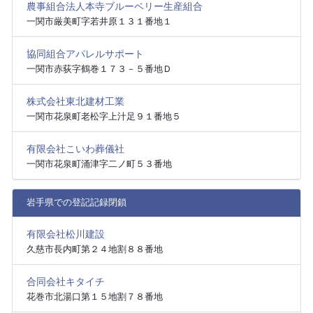
農事組合法人本寺ブルーベリー生産組合
一関市厳美町字若井原１３１番地１
協同組合アパレルサポート
一関市赤荻字鶴巻１７３－５番地Ｄ
株式会社東北建材工業
一関市花泉町老松字上汁足９１番地５
有限会社こいわ葬儀社
一関市花泉町涌津字二ノ町５３番地
岩手県での登記記録閉鎖
有限会社松川建設
久慈市長内町第２４地割８８番地
合同会社キタイチ
花巻市北湯口第１５地割７８番地