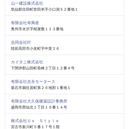
山一建設株式会社
気仙郡住田町世田米字小口洞５２番地１
有限会社幸興産
奥州市水沢字桜屋敷１１３番地
合同会社叶
陸前高田市小友町字中里２６
カイタニ株式会社
下閉伊郡山田町長崎２丁目１２番４号
有限会社吉永モータース
釜石市鵜住居町第２６地割１番地１
有限会社大久保建築設計事務所
盛岡市西仙北１丁目１９番１４号
株式会社Ｕｓ Ｓｔｙｌｅ
宮古市新川町５番１７号１階