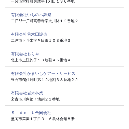
一関市室根町矢越字千刈田１３６番地
有限会社いちのへ葬祭
二戸郡一戸町高善寺字大川鉢１２番地２
有限会社荒木田設備
二戸市下斗米字八日市１０３番地３
有限会社もりや
北上市上江釣子１８地割４５番地４
有限会社かまいしケアー・サービス
釜石市鵜住居町第１２地割３８番地２２
有限会社岩木林業
宮古市川内第７地割２１番地
Ｓｉｄｅ Ｕ合同会社
盛岡市菜園１丁目３－６農林会館８階