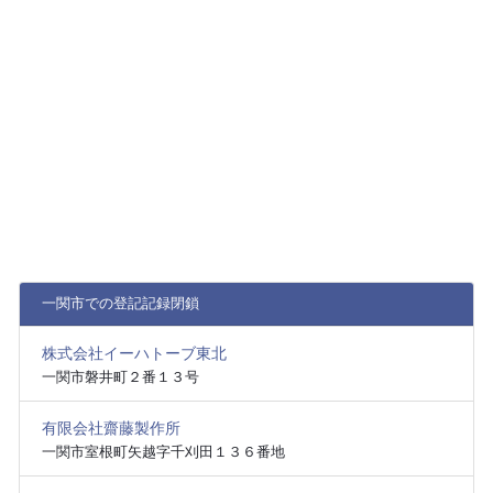
一関市での登記記録閉鎖
株式会社イーハトーブ東北
一関市磐井町２番１３号
有限会社齋藤製作所
一関市室根町矢越字千刈田１３６番地