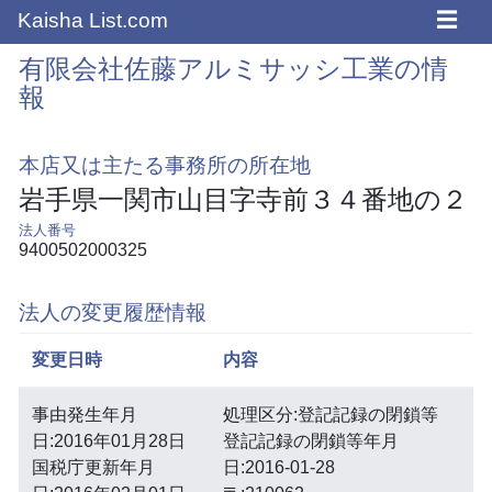
☰
Kaisha List.com
有限会社佐藤アルミサッシ工業の情
報
本店又は主たる事務所の所在地
岩手県一関市山目字寺前３４番地の２
法人番号
9400502000325
法人の変更履歴情報
変更日時
内容
事由発生年月
処理区分:登記記録の閉鎖等
日:2016年01月28日
登記記録の閉鎖等年月
国税庁更新年月
日:2016-01-28