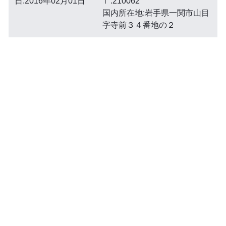
日:2016年02月01日
〒:210062
国内所在地:岩手県一関市山目
字寺前３４番地の２