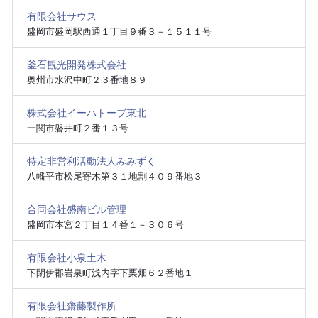
有限会社サウス
盛岡市盛岡駅西通１丁目９番３－１５１１号
釜石観光開発株式会社
奥州市水沢中町２３番地８９
株式会社イーハトーブ東北
一関市磐井町２番１３号
特定非営利活動法人みみずく
八幡平市松尾寄木第３１地割４０９番地３
合同会社盛南ビル管理
盛岡市本宮２丁目１４番１－３０６号
有限会社小泉土木
下閉伊郡岩泉町浅内字下栗畑６２番地１
有限会社齋藤製作所