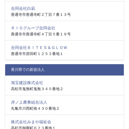
合同会社白凪
善通寺市善通寺町２丁目７番１３号
ＲＩＯグループ合同会社
善通寺市善通寺町４丁目５番１９号
合同会社ＢＩＴＥＳ＆ＧＬＯＷ
善通寺市原田町１２５２番地１
香川県での新規法人
旭宝建設株式会社
高松市鬼無町鬼無３４０番地２
岸ノ上農事組合法人
丸亀市川西町南４３０番地２
株式会社みまや福祉会
高松市御厩町６２３番地１