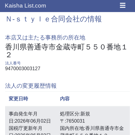
☰
Kaisha List.com
Ｎ‐ｓｔｙｌｅ合同会社の情報
本店又は主たる事務所の所在地
香川県善通寺市金蔵寺町５５０番地１
２
法人番号
9470003003127
法人の変更履歴情報
変更日時
内容
事由発生年月
処理区分:新規
日:2026年06月02日
〒:7650031
国税庁更新年月
国内所在地:香川県善通寺市金