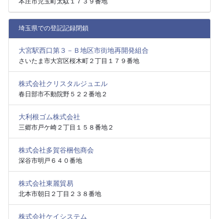
本庄市児玉町太駄１７３９番地
埼玉県での登記記録閉鎖
大宮駅西口第３－Ｂ地区市街地再開発組合
さいたま市大宮区桜木町２丁目１７９番地
株式会社クリスタルジュエル
春日部市不動院野５２２番地２
大利根ゴム株式会社
三郷市戸ケ崎２丁目１５８番地２
株式会社多賀谷梱包商会
深谷市明戸６４０番地
株式会社東麗貿易
北本市朝日２丁目２３８番地
株式会社ケイシステム