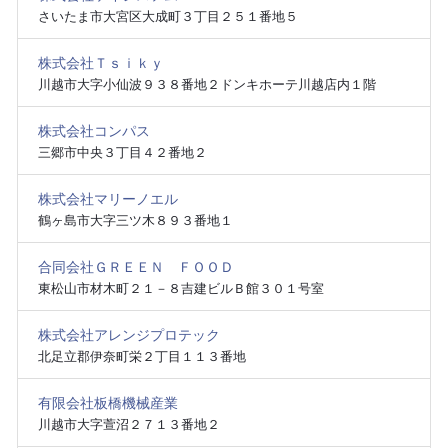
さいたま市大宮区大成町３丁目２５１番地５
株式会社Ｔｓｉｋｙ
川越市大字小仙波９３８番地２ドンキホーテ川越店内１階
株式会社コンパス
三郷市中央３丁目４２番地２
株式会社マリーノエル
鶴ヶ島市大字三ツ木８９３番地１
合同会社ＧＲＥＥＮ ＦＯＯＤ
東松山市材木町２１－８吉建ビルＢ館３０１号室
株式会社アレンジプロテック
北足立郡伊奈町栄２丁目１１３番地
有限会社板橋機械産業
川越市大字萱沼２７１３番地２