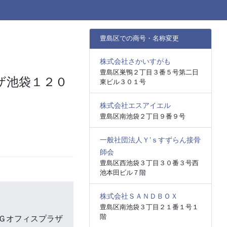
豊島区での商号・名称変更
株式会社さかいすがも
豊島区巣鴨２丁目３番５号第二日
ザ池袋１２０
東ビル３０１号
株式会社エスアイエル
豊島区南池袋２丁目９番９号
一般社団法人Ｙ’ｓすずらん接骨
師会
豊島区西池袋３丁目３０番３号西
池本田ビル７階
株式会社ＳＡＮＤＢＯＸ
豊島区南池袋３丁目２１番１号１
階
Ｇオフィスプラザ