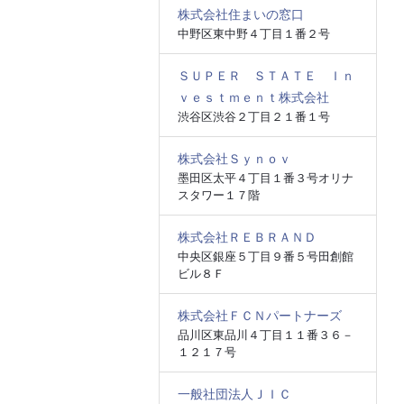
株式会社住まいの窓口
中野区東中野４丁目１番２号
ＳＵＰＥＲ ＳＴＡＴＥ Ｉｎ
ｖｅｓｔｍｅｎｔ株式会社
渋谷区渋谷２丁目２１番１号
株式会社Ｓｙｎｏｖ
墨田区太平４丁目１番３号オリナ
スタワー１７階
株式会社ＲＥＢＲＡＮＤ
中央区銀座５丁目９番５号田創館
ビル８Ｆ
株式会社ＦＣＮパートナーズ
品川区東品川４丁目１１番３６－
１２１７号
一般社団法人ＪＩＣ