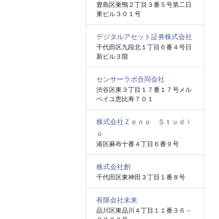
豊島区巣鴨２丁目３番５号第二日
東ビル３０１号
デジタルアセット証券株式会社
千代田区九段北１丁目６番４号日
新ビル３階
センサーラボ合同会社
渋谷区東３丁目１７番１７号メル
ベイユ恵比寿７０１
株式会社Ｚｅｎｏ Ｓｔｕｄｉ
ｏ
港区麻布十番４丁目６番９号
株式会社創
千代田区東神田３丁目１番８号
有限会社未来
品川区東品川４丁目１１番３６－