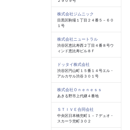
２９０９号
株式会社ジムニック
目黒区駒場１丁目２４番５－６０
１号
株式会社ニュートラル
渋谷区恵比寿西２丁目４番８号ウ
ィンド恵比寿ビル８Ｆ
ドッタイ株式会社
渋谷区円山町１５番１４号エル・
アルカサル渋谷３０１号
株式会社Ｏｎｅｎｅｓｓ
あきる野市上代継４番地
ＳＴＩＶＥ合同会社
中央区日本橋兜町１－７デュオ・
スカーラ兜町３０２