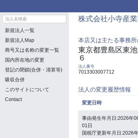
株式会社小寺産業
新規法人一覧
本店又は主たる事務所
新規法人Map
東京都豊島区東池
商号又は名称の変更一覧
６
国内所在地の変更
法人番号
登記の閉鎖(合併・清算等)
7013303007712
吸収合併
法人の変更履歴情報
このサイトについて
Contact
変更日時
事由発生年月日:2026年0
01日
国税庁更新年月日:2026年