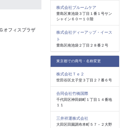
株式会社ブルームケア
豊島区東池袋３丁目１番１号サン
シャイン６０ー１０階
Ｇオフィスプラザ
株式会社ディーアップ・イース
ト
豊島区南池袋２丁目２８番２号
東京都での商号・名称変更
株式会社Ｔｅ２
世田谷区太子堂３丁目２７番６号
合同会社竹橋国際
千代田区神田錦町１丁目１４番地
１１
三井祥運株式会社
大田区田園調布本町５７－２大野