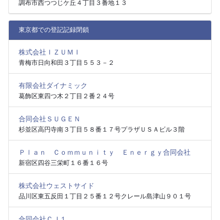
調布市西つつじケ丘４丁目３番地１３
東京都での登記記録閉鎖
株式会社ＩＺＵＭＩ
青梅市日向和田３丁目５５３－２
有限会社ダイナミック
葛飾区東四つ木２丁目２番２４号
合同会社ＳＵＧＥＮ
杉並区高円寺南３丁目５８番１７号プラザＵＳＡビル３階
Ｐｌａｎ Ｃｏｍｍｕｎｉｔｙ Ｅｎｅｒｇｙ合同会社
新宿区四谷三栄町１６番１６号
株式会社ウェストサイド
品川区東五反田１丁目２５番１２号クレール島津山９０１号
合同会社ＣＪ１