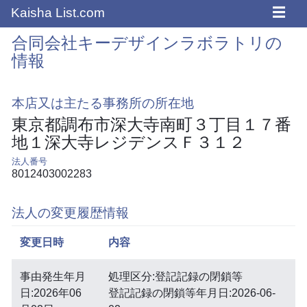
☰
Kaisha List.com
合同会社キーデザインラボラトリの
情報
本店又は主たる事務所の所在地
東京都調布市深大寺南町３丁目１７番
地１深大寺レジデンスＦ３１２
法人番号
8012403002283
法人の変更履歴情報
変更日時
内容
事由発生年月
処理区分:登記記録の閉鎖等
日:2026年06
登記記録の閉鎖等年月日:2026-06-