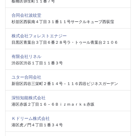
板橋区弥生町１１番７号
合同会社波紋堂
杉並区西荻南４丁目３１番１１号サークルキューブ西荻窪
株式会社フォレストエナジー
目黒区青葉台３丁目６番２８号ラ・トゥール青葉台２１０６
有限会社リネル
渋谷区渋谷１丁目１１番３号
ユター合同会社
新宿区四谷三栄町２番１４号－１１６四谷ビジネスガーデン
深恒知能株式会社
港区赤坂２丁目１６－６Ｂｉｚｍａｒｋｓ赤坂
Ｋドリーム株式会社
港区虎ノ門４丁目１番３４号