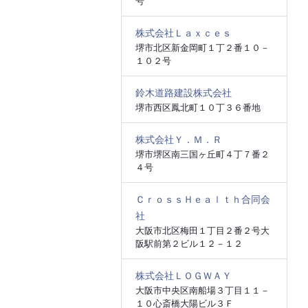
号
株式会社Ｌａｘｃｅｓ
堺市北区新金岡町１丁２番１０－
１０２号
鈴木道路建設株式会社
堺市西区鳳北町１０丁３６番地
株式会社Ｙ．Ｍ．Ｒ
堺市堺区南三国ヶ丘町４丁７番２
４号
ＣｒｏｓｓＨｅａｌｔｈ合同会
社
大阪市北区梅田１丁目２番２号大
阪駅前第２ビル１２－１２
株式会社ＬＯＧＷＡＹ
大阪市中央区南船場３丁目１１－
１０心斎橋大陽ビル３Ｆ