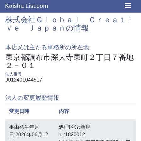
☰
Kaisha List.com
株式会社Ｇｌｏｂａｌ Ｃｒｅａｔｉ
ｖｅ Ｊａｐａｎの情報
本店又は主たる事務所の所在地
東京都調布市深大寺東町２丁目７番地
２－０１
法人番号
9012401044517
法人の変更履歴情報
変更日時
内容
事由発生年月
処理区分:新規
日:2026年06月12
〒:1820012