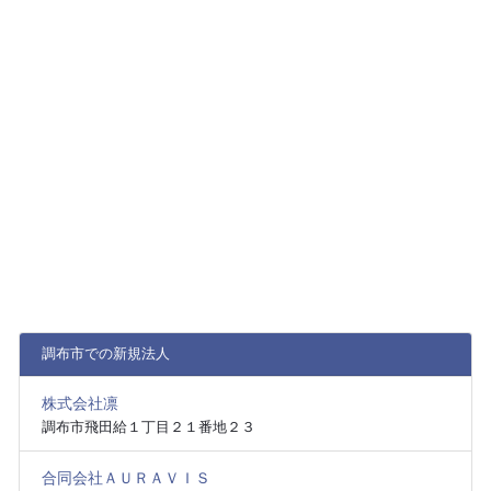
調布市での新規法人
株式会社凛
調布市飛田給１丁目２１番地２３
合同会社ＡＵＲＡＶＩＳ