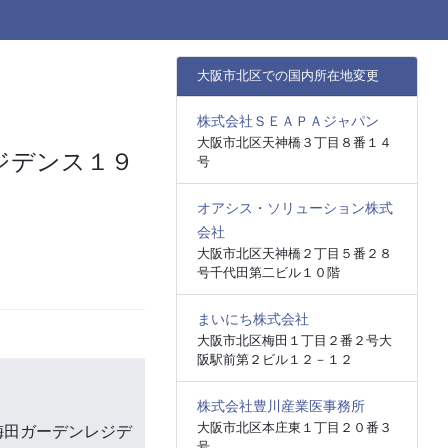
大阪市北区での国内所在地変更
株式会社ＳＥＡＰＡジャパン
大阪市北区天神橋３丁目８番１４
ジデンス１９
号
オアシス・ソリューション株式
会社
大阪市北区天神橋２丁目５番２８
号千代田第二ビル１０階
まいにち株式会社
大阪市北区梅田１丁目２番２号大
阪駅前第２ビル１２－１２
株式会社豊川産業医事務所
大阪市北区本庄東１丁目２０番３
梅田ガーデンレジデ
号