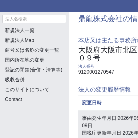
鼎龍株式会社の情
新規法人一覧
本店又は主たる事務所
新規法人Map
大阪府大阪市北区
商号又は名称の変更一覧
０９号
国内所在地の変更
法人番号
登記の閉鎖(合併・清算等)
9120001270547
吸収合併
法人の変更履歴情報
このサイトについて
Contact
変更日時
事由発生年月日:2026年0
09日
国税庁更新年月日:2026年