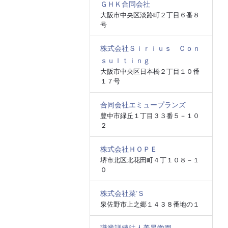
ＧＨＫ合同会社
大阪市中央区淡路町２丁目６番８
号
株式会社Ｓｉｒｉｕｓ Ｃｏｎ
ｓｕｌｔｉｎｇ
大阪市中央区日本橋２丁目１０番
１７号
合同会社エミュープランズ
豊中市緑丘１丁目３３番５－１０
２
株式会社ＨＯＰＥ
堺市北区北花田町４丁１０８－１
０
株式会社菜’Ｓ
泉佐野市上之郷１４３８番地の１