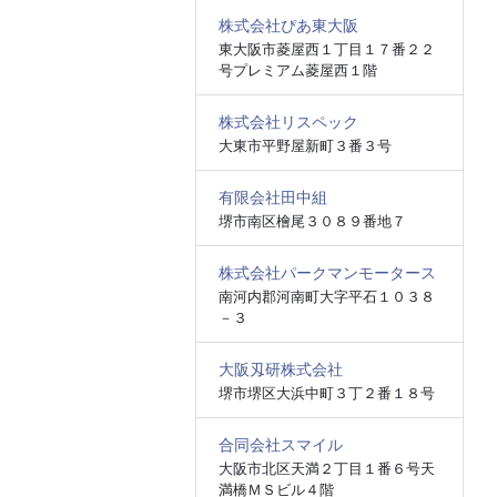
株式会社ぴあ東大阪
東大阪市菱屋西１丁目１７番２２
号プレミアム菱屋西１階
株式会社リスペック
大東市平野屋新町３番３号
有限会社田中組
堺市南区檜尾３０８９番地７
株式会社パークマンモータース
南河内郡河南町大字平石１０３８
－３
大阪刄研株式会社
堺市堺区大浜中町３丁２番１８号
合同会社スマイル
大阪市北区天満２丁目１番６号天
満橋ＭＳビル４階