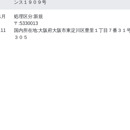
ンス１９０９号
1月
処理区分:新規
〒:5330013
11
国内所在地:大阪府大阪市東淀川区豊里１丁目７番３１
３０５