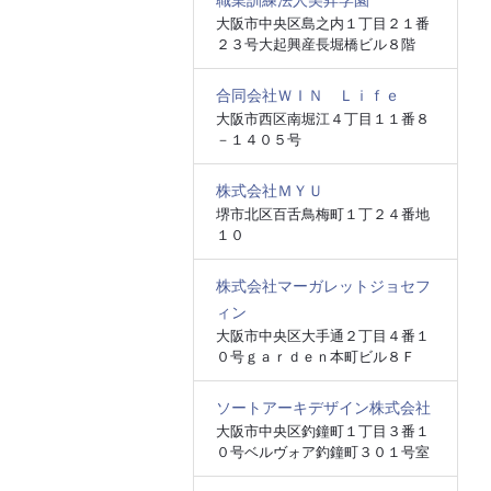
職業訓練法人美昇学園
大阪市中央区島之内１丁目２１番
２３号大起興産長堀橋ビル８階
合同会社ＷＩＮ Ｌｉｆｅ
大阪市西区南堀江４丁目１１番８
－１４０５号
株式会社ＭＹＵ
堺市北区百舌鳥梅町１丁２４番地
１０
株式会社マーガレットジョセフ
ィン
大阪市中央区大手通２丁目４番１
０号ｇａｒｄｅｎ本町ビル８Ｆ
ソートアーキデザイン株式会社
大阪市中央区釣鐘町１丁目３番１
０号ベルヴォア釣鐘町３０１号室