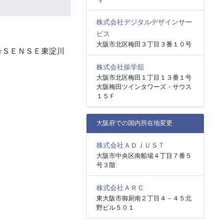
株式会社デジタルデザインサー
ビス
大阪市北区梅田３丁目３番１０号
号ＳＥＮＳＥ東淀川
株式会社操学舘
大阪市北区梅田１丁目１３番１号
大阪梅田ツインタワーズ・サウス
１５Ｆ
大阪府での国内所在地変更
株式会社ＡＤＪＵＳＴ
大阪市中央区南船場４丁目７番５
号３階
株式会社ＡＲＣ
東大阪市御厨南２丁目４－４５北
野ビル５０１