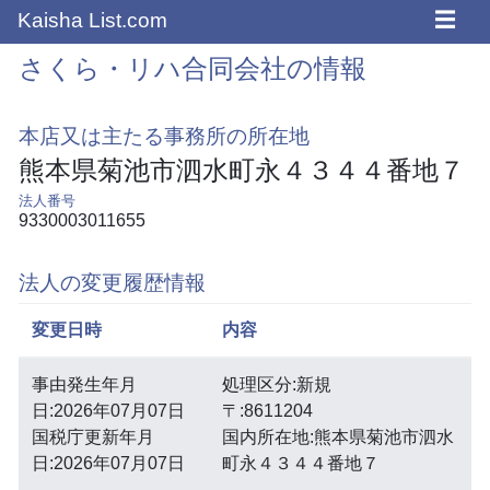
☰
Kaisha List.com
さくら・リハ合同会社の情報
本店又は主たる事務所の所在地
熊本県菊池市泗水町永４３４４番地７
法人番号
9330003011655
法人の変更履歴情報
変更日時
内容
事由発生年月
処理区分:新規
日:2026年07月07日
〒:8611204
国税庁更新年月
国内所在地:熊本県菊池市泗水
日:2026年07月07日
町永４３４４番地７