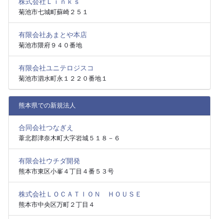
株式会社Ｌｉｎｋｓ
菊池市七城町蘇崎２５１
有限会社あまとや本店
菊池市隈府９４０番地
有限会社ユニテロジスコ
菊池市泗水町永１２２０番地１
熊本県での新規法人
合同会社つなぎえ
葦北郡津奈木町大字岩城５１８－６
有限会社ウチダ開発
熊本市東区小峯４丁目４番５３号
株式会社ＬＯＣＡＴＩＯＮ ＨＯＵＳＥ
熊本市中央区万町２丁目４